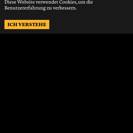
Diese Website verwendet Cookies, um die
Benutzererfahrung zu verbessern.
ICH VERSTEHE
Möchtest Du auf dem
Laufenden bleiben?
Gerne schicken wir Dir Neuigkeiten, über
die neusten Events, die besten Speisen und
Vieles mehr.
JETZT ABONNIEREN