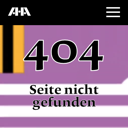
404
Seite nicht
gefunden