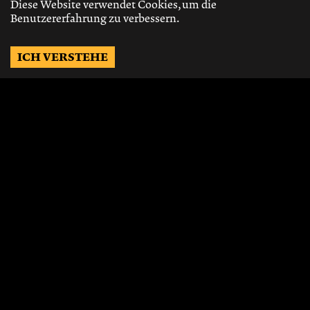
Diese Website verwendet Cookies, um die
Benutzererfahrung zu verbessern.
ICH VERSTEHE
Möchtest Du auf dem
Laufenden bleiben?
Gerne schicken wir Dir Neuigkeiten, über
die neusten Events, die besten Speisen und
Vieles mehr.
JETZT ABONNIEREN