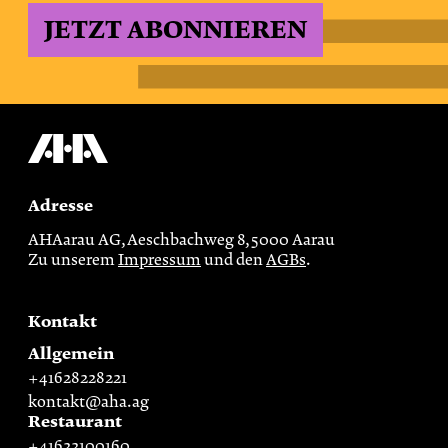
JETZT ABONNIEREN
Adresse
AHAarau AG, Aeschbachweg 8, 5000 Aarau
Zu unserem
Impressum
und den
AGBs
.
Kontakt
Allgemein
+41628228221
kontakt@aha.ag
Restaurant
+41622100160