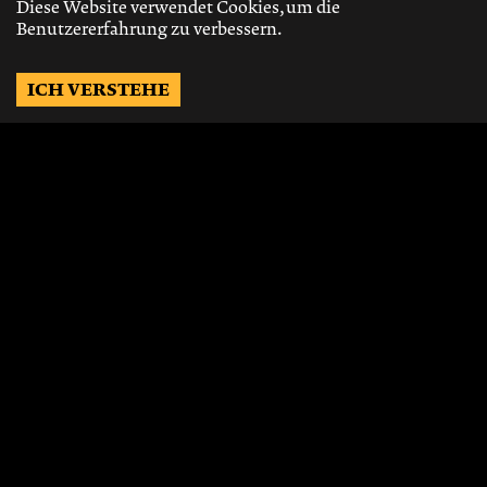
Diese Website verwendet Cookies, um die
Benutzererfahrung zu verbessern.
ICH VERSTEHE
Möchtest Du auf dem
Laufenden bleiben?
Gerne schicken wir Dir Neuigkeiten, über
die neusten Events, die besten Speisen und
Vieles mehr.
JETZT ABONNIEREN