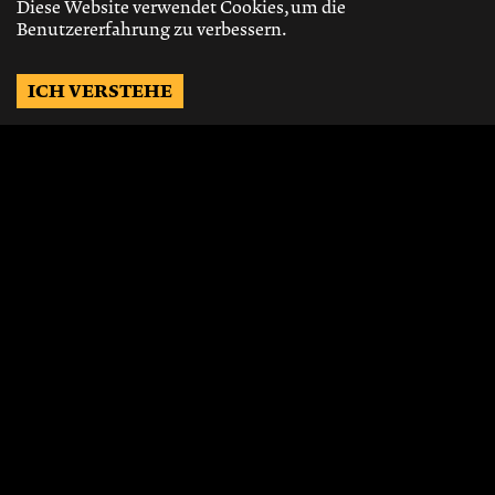
Diese Website verwendet Cookies, um die
Benutzererfahrung zu verbessern.
ICH VERSTEHE
Möchtest Du auf dem
Laufenden bleiben?
Gerne schicken wir Dir Neuigkeiten, über
die neusten Events, die besten Speisen und
Vieles mehr.
JETZT ABONNIEREN