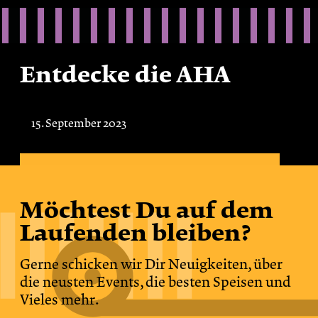
Entdecke die AHA
15. September 2023
Jeden zweiten Mittwoch von 19:30 – 23:00 Uhr
Spielabend
Möchtest Du auf dem
Laufenden bleiben?
Gerne schicken wir Dir Neuigkeiten, über
die neusten Events, die besten Speisen und
Vieles mehr.