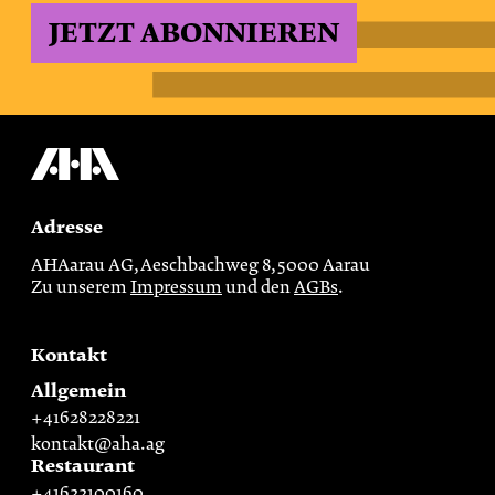
JETZT ABONNIEREN
Adresse
AHAarau AG, Aeschbachweg 8, 5000 Aarau
Zu unserem
Impressum
und den
AGBs
.
Kontakt
Allgemein
+41628228221
kontakt@aha.ag
Restaurant
+41622100160