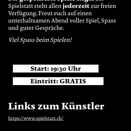
Spielstatt steht allen
jederzeit
zur freien
Verfügung. Freut euch auf einen
unterhaltsamen Abend voller Spiel, Spass
und guter Gespräche.
Viel Spass beim Spielen!
Start:
19:30
Uhr
Eintritt:
GRATIS
Links zum Künstler
https://www.spielstatt.ch/