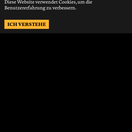
Diese Website verwendet Cookies, um die
Benutzererfahrung zu verbessern.
ICH VERSTEHE
Möchtest Du auf dem
Laufenden bleiben?
Gerne schicken wir Dir Neuigkeiten, über
die neusten Events, die besten Speisen und
Vieles mehr.
JETZT ABONNIEREN