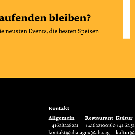
aufenden bleiben?
ie neusten Events, die besten Speisen
Kontakt
Allgemein
Restaurant
Kultur
+41628228221
+41622100160
+41 62 51
kontakt@aha.ag
ox@aha.ag
kultur@