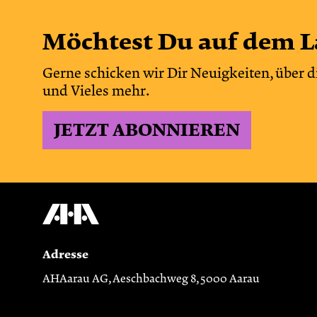
Möchtest Du auf dem L
Gerne schicken wir Dir Neuigkeiten, über d
und Vieles mehr.
JETZT ABONNIEREN
Adresse
AHAarau AG, Aeschbachweg 8, 5000 Aarau