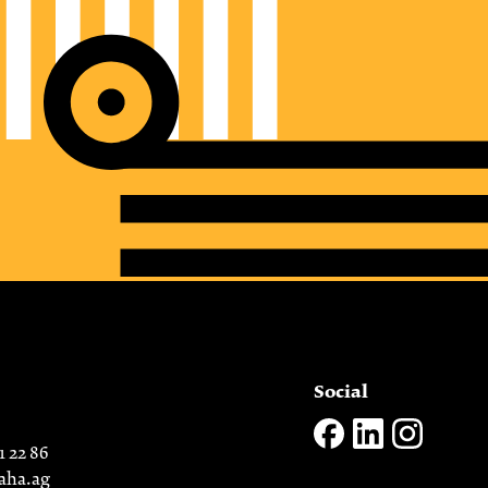
Social
1 22 86
aha.ag