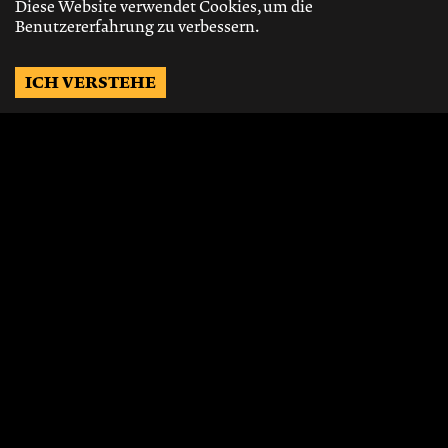
Diese Website verwendet Cookies, um die
Benutzererfahrung zu verbessern.
ICH VERSTEHE
Möchtest Du auf dem
Laufenden bleiben?
Gerne schicken wir Dir Neuigkeiten, über
die neusten Events, die besten Speisen und
Vieles mehr.
JETZT ABONNIEREN