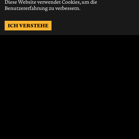
Diese Website verwendet Cookies, um die
Benutzererfahrung zu verbessern.
ICH VERSTEHE
Möchtest Du auf dem
Laufenden bleiben?
Gerne schicken wir Dir Neuigkeiten, über
die neusten Events, die besten Speisen und
Vieles mehr.
JETZT ABONNIEREN