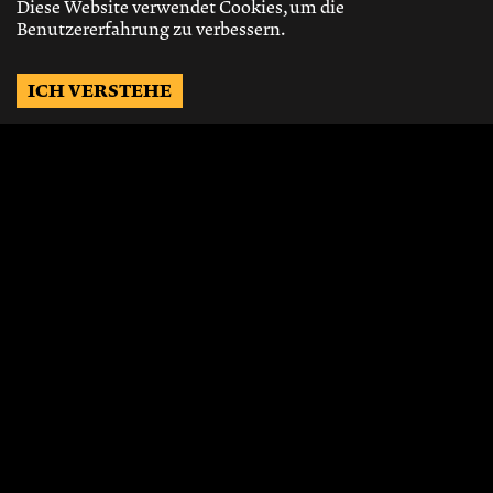
Diese Website verwendet Cookies, um die
Benutzererfahrung zu verbessern.
ICH VERSTEHE
Möchtest Du auf dem
Laufenden bleiben?
Gerne schicken wir Dir Neuigkeiten, über
die neusten Events, die besten Speisen und
Vieles mehr.
JETZT ABONNIEREN