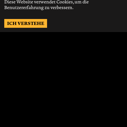
Diese Website verwendet Cookies, um die
Benutzererfahrung zu verbessern.
ICH VERSTEHE
Möchtest Du auf dem
Laufenden bleiben?
Gerne schicken wir Dir Neuigkeiten, über
die neusten Events, die besten Speisen und
Vieles mehr.
JETZT ABONNIEREN