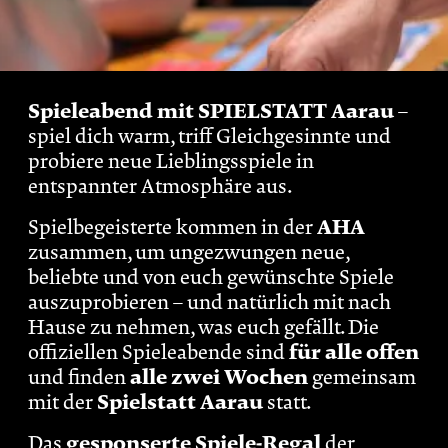
Spieleabend mit SPIELSTATT Aarau
–
spiel dich warm, triff Gleichgesinnte und
probiere neue Lieblingsspiele in
entspannter Atmosphäre aus.
Spielbegeisterte kommen in der
AHA
zusammen, um ungezwungen neue,
beliebte und von euch gewünschte Spiele
auszuprobieren – und natürlich mit nach
Hause zu nehmen, was euch gefällt. Die
offiziellen Spieleabende sind
für alle offen
und finden
alle zwei Wochen
gemeinsam
mit der
Spielstatt Aarau
statt.
Das
gesponserte Spiele-Regal
der