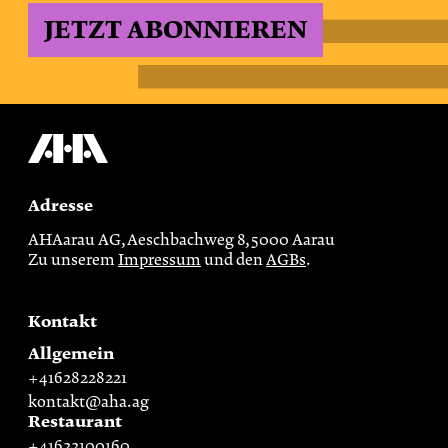
JETZT ABONNIEREN
Adresse
AHAarau AG, Aeschbachweg 8, 5000 Aarau
Zu unserem
Impressum
und den
AGBs
.
Kontakt
Allgemein
+41628228221
kontakt@aha.ag
Restaurant
+41622100160