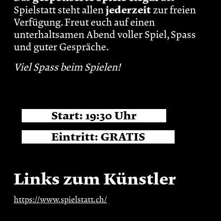
Spielstatt steht allen
jederzeit
zur freien
Verfügung. Freut euch auf einen
unterhaltsamen Abend voller Spiel, Spass
und guter Gespräche.
Viel Spass beim Spielen!
Start:
19:30
Uhr
Eintritt:
GRATIS
Links zum Künstler
https://www.spielstatt.ch/