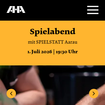
Spielabend
mit SPIELSTATT Aarau
1. Juli 2026 | 19:30 Uhr