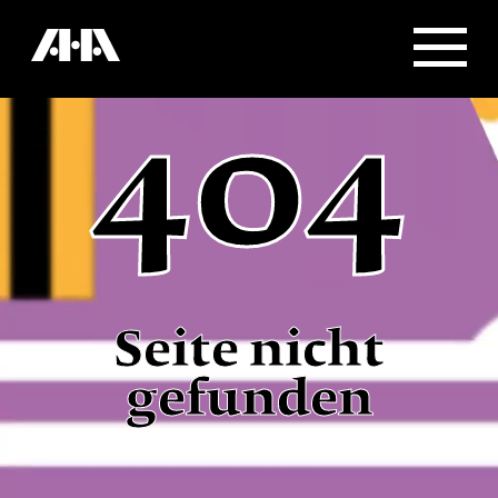
404
Seite nicht
gefunden