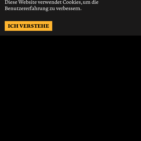
Diese Website verwendet Cookies, um die
Benutzererfahrung zu verbessern.
ICH VERSTEHE
Möchtest Du auf dem
Laufenden bleiben?
Gerne schicken wir Dir Neuigkeiten, über
die neusten Events, die besten Speisen und
Vieles mehr.
JETZT ABONNIEREN