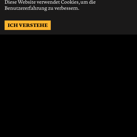
Diese Website verwendet Cookies, um die
Benutzererfahrung zu verbessern.
ICH VERSTEHE
Möchtest Du auf dem
Laufenden bleiben?
Gerne schicken wir Dir Neuigkeiten, über
die neusten Events, die besten Speisen und
Vieles mehr.
JETZT ABONNIEREN