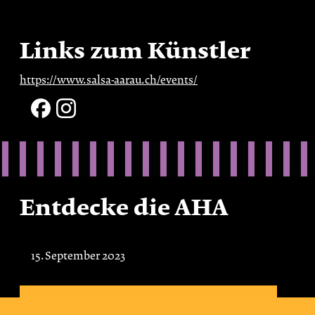
Links zum Künstler
https://www.salsa-aarau.ch/events/
Entdecke die AHA
15. September 2023
Jeden zweiten Mittwoch von 19:30 – 23:00 Uhr
Spielabend