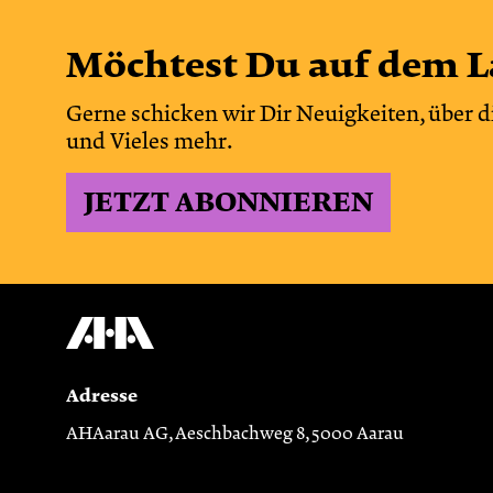
Möchtest Du auf dem L
Gerne schicken wir Dir Neuigkeiten, über d
und Vieles mehr.
JETZT ABONNIEREN
Adresse
AHAarau AG, Aeschbachweg 8, 5000 Aarau