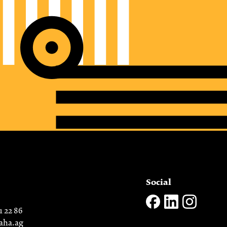
Social
1 22 86
aha.ag