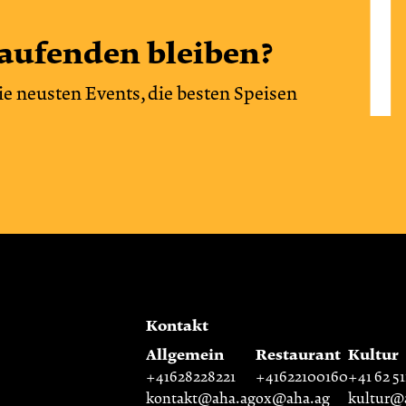
aufenden bleiben?
ie neusten Events, die besten Speisen
Kontakt
Allgemein
Restaurant
Kultur
+41628228221
+41622100160
+41 62 51
kontakt@aha.ag
ox@aha.ag
kultur@