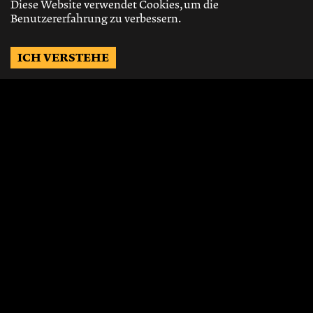
Diese Website verwendet Cookies, um die
Benutzererfahrung zu verbessern.
ICH VERSTEHE
Möchtest Du auf dem
Laufenden bleiben?
Gerne schicken wir Dir Neuigkeiten, über
die neusten Events, die besten Speisen und
Vieles mehr.
JETZT ABONNIEREN