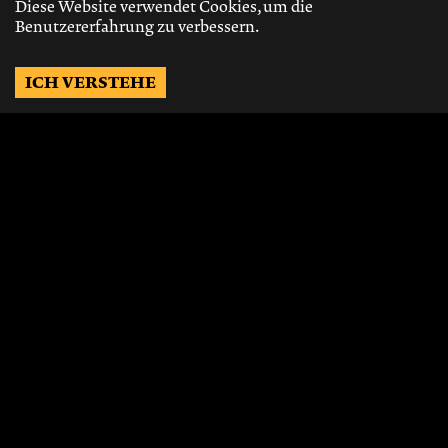
Diese Website verwendet Cookies, um die
Benutzererfahrung zu verbessern.
ICH VERSTEHE
Möchtest Du auf dem
Laufenden bleiben?
Gerne schicken wir Dir Neuigkeiten, über
die neusten Events, die besten Speisen und
Vieles mehr.
JETZT ABONNIEREN